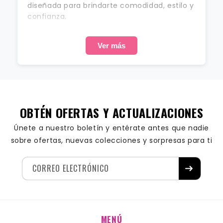
diseñada para brindarte comodidad, estilo y
confianza.
Descubre nuestra colección exclusiva de
lencería y ropa interior, diseñada para
Ver más
realzar tu belleza natural. Ofrecemos
productos de alta calidad, envíos seguros y
atención personalizada para cada una de
nuestras clientas.
OBTÉN OFERTAS Y ACTUALIZACIONES
Únete a nuestro boletín y entérate antes que nadie
sobre ofertas, nuevas colecciones y sorpresas para ti
CORREO ELECTRÓNICO
MENÚ