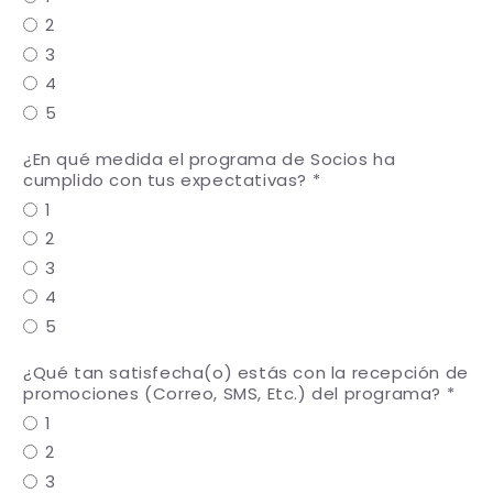
2
3
4
5
¿En qué medida el programa de Socios ha
cumplido con tus expectativas?
1
2
3
4
5
¿Qué tan satisfecha(o) estás con la recepción de
promociones (Correo, SMS, Etc.) del programa?
1
2
3