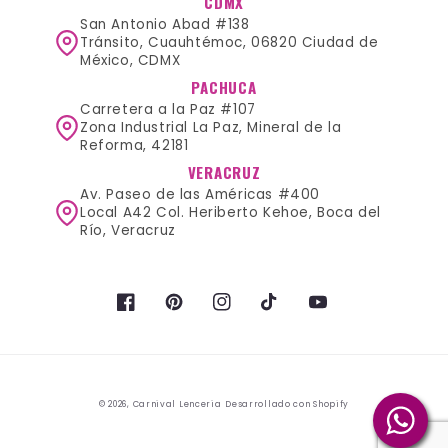
CDMX
San Antonio Abad #138
Tránsito, Cuauhtémoc, 06820 Ciudad de
México, CDMX
PACHUCA
Carretera a la Paz #107
Zona Industrial La Paz, Mineral de la
Reforma, 42181
VERACRUZ
Av. Paseo de las Américas #400
Local A42 Col. Heriberto Kehoe, Boca del
Río, Veracruz
Facebook
Pinterest
Instagram
TikTok
YouTube
Payment
© 2026,
Carnival Lenceria
Desarrollado con Shopify
methods