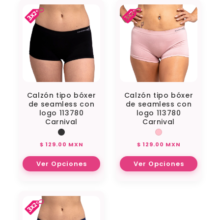
Calzón tipo bóxer
Calzón tipo bóxer
de seamless con
de seamless con
logo 113780
logo 113780
Carnival
Carnival
Precio
Precio
$ 129.00 MXN
$ 129.00 MXN
habitual
habitual
Ver Opciones
Ver Opciones