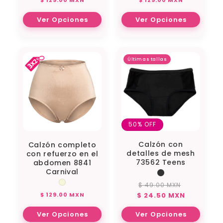
habitual
habitual
Ver Opciones
Ver Opciones
Últimas tallas
50% OFF
Calzón con
Calzón completo
detalles de mesh
con refuerzo en el
73562 Teens
abdomen 8841
Carnival
$ 49.00 MXN
Precio
Precio
Precio
$ 129.00 MXN
$ 24.50 MXN
habitual
de
habitual
oferta
Ver Opciones
Ver Opciones