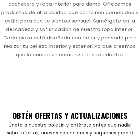
cachetero y ropa interior para dama. Ofrecemos
Variedad de Diseños y Tallas
productos de alta calidad que combinan comodidad y
para Todas
estilo para que te sientas sensual. Sumérgete en la
delicadeza y sofisticación de nuestra ropa interior.
Encuentra estilos desde lisos hasta encaje
Cada pieza está diseñada con amor y pensada para
delicado, con detalles de mesh, talla extra y
refuerzo abdominal (modelo 8841).
realzar tu belleza interior y exterior. Porque creemos
Disponibles en tallas CH a XG/EG, incluyendo
que la confianza comienza desde adentro.
la línea Teens con cobertura completa y
estampados.
Precio Accesible y Envío
Gratis
Calzones cacheteros desde
$79 a $149
MXN
, con opciones en paquetes que
OBTÉN OFERTAS Y ACTUALIZACIONES
ofrecen aún más valor. Envío gratis en
compras mayores a $799 MXN y
Únete a nuestro boletín y entérate antes que nadie
devoluciones por defecto o talla incorrecta
sobre ofertas, nuevas colecciones y sorpresas para ti
dentro de las primeras 48 horas.