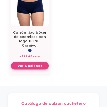
Calzón tipo bóxer
de seamless con
logo 113780
Carnival
Precio
$ 129.00 MXN
habitual
Ver Opciones
Catálogo de calzon cachetero