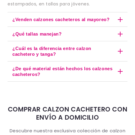
Encaje Coordinable con
estampados, en tallas para jóvenes.
Puente de Algodón
¿Venden calzones cacheteros al mayoreo?
Nuestro
calzon cachetero con encaje
coordinable te permite armar conjuntos
¿Qué tallas manejan?
completos: panties con encaje y puente de
algodón en malva y rosa (74384), corte
¿Cuál es la diferencia entre calzon
cachetero en rosa (74431), detalles florales
cachetero y tanga?
(74811) y panties coordinables en varios
colores.
¿De qué material están hechos los calzones
cacheteros?
Materiales Suaves y
Funcionales
Composiciones de poliamida y elastano
garantizan elasticidad y ajuste, mientras el
COMPRAR CALZON CACHETERO CON
puente 100% de algodón
asegura higiene
ENVÍO A DOMICILIO
y frescura todo el día. Telas transpirables
que mantienen su forma lavada tras
Descubre nuestra exclusiva colección de calzon
lavada.