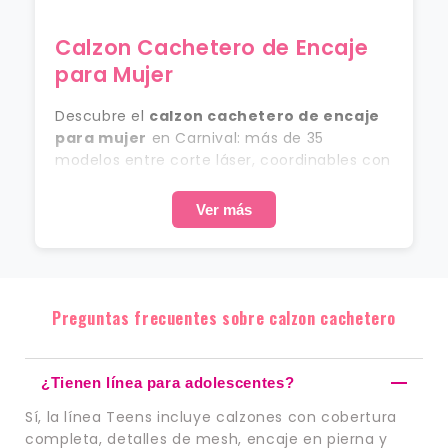
Calzon Cachetero de Encaje
para Mujer
Descubre el
calzon cachetero de encaje
para mujer
en Carnival: más de 35
modelos entre corte láser, coordinables con
encaje, seamless y línea Teens. Hechos en
microfibra con puente de algodón, desde
Ver más
$79 MXN, en mayoreo y menudeo con envío
a todo México.
Corte Láser Invisible
preguntas frecuentes sobre calzon cachetero
El calzón tipo cachetero de corte láser
(modelo 73789) y los calzones tipo bóxer
seamless con logo (113780) evitan bordes
¿Tienen línea para adolescentes?
visibles: ideales para usar con ropa ajustada
Sí, la línea Teens incluye calzones con cobertura
sin que se marque nada.
completa, detalles de mesh, encaje en pierna y