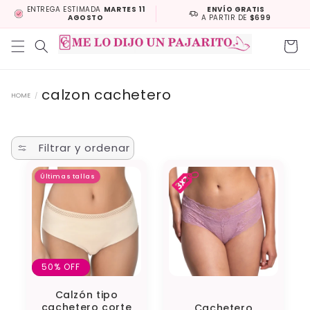
Ir
ENTREGA ESTIMADA
MARTES 11
ENVÍO GRATIS
directamente
AGOSTO
A PARTIR DE
$699
al contenido
Carrito
calzon cachetero
HOME
/
Filtrar y ordenar
Últimas tallas
50% OFF
Calzón tipo
cachetero corte
Cachetero