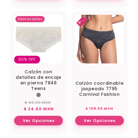
Últimas tallas
50% OFF
Calzón con
detalles de encaje
en pierna 7846
Calzón coordinable
Teens
jaspeado 7795
Carnival Fashion
$ 49.00 MXN
Precio
Precio
Precio
$ 24.50 MXN
$ 109.00 MXN
habitual
de
habitual
oferta
Ver Opciones
Ver Opciones