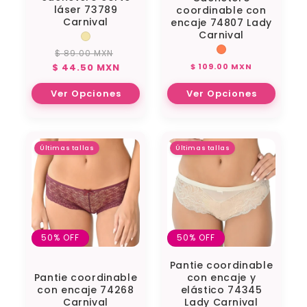
láser 73789
coordinable con
Carnival
encaje 74807 Lady
Carnival
$ 89.00 MXN
Precio
Precio
Precio
$ 44.50 MXN
$ 109.00 MXN
habitual
de
habitual
oferta
Ver Opciones
Ver Opciones
Últimas tallas
Últimas tallas
50% OFF
50% OFF
Pantie coordinable
Pantie coordinable
con encaje y
con encaje 74268
elástico 74345
Carnival
Lady Carnival