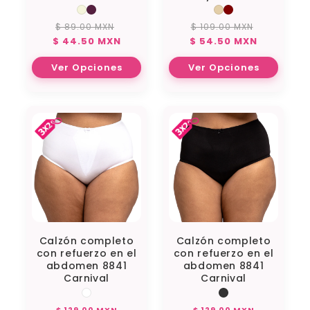
$ 89.00 MXN
$ 109.00 MXN
Precio
Precio
Precio
Precio
$ 44.50 MXN
$ 54.50 MXN
habitual
de
habitual
de
oferta
oferta
Ver Opciones
Ver Opciones
Calzón completo
Calzón completo
con refuerzo en el
con refuerzo en el
abdomen 8841
abdomen 8841
Carnival
Carnival
Precio
Precio
$ 129.00 MXN
$ 129.00 MXN