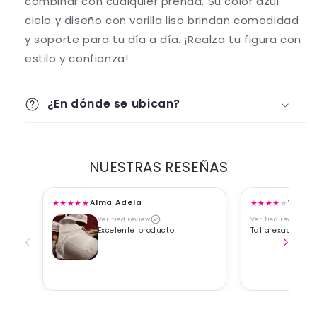
combinar con cualquier prenda. Su color azul
cielo y diseño con varilla liso brindan comodidad
y soporte para tu día a día. ¡Realza tu figura con
estilo y confianza!
¿En dónde se ubican?
NUESTRAS RESEÑAS
★
★
★
★
★
★
★
★
★
★
Alma Adela
Viane
Verified review
Verified review
Excelente producto
Talla exacta, b