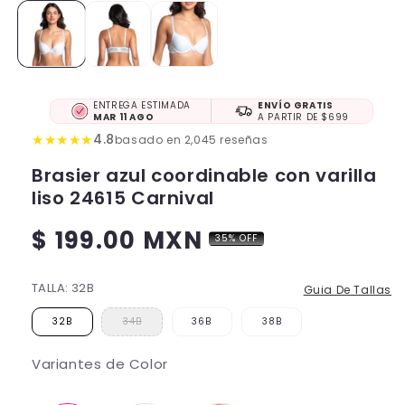
ENTREGA ESTIMADA
ENVÍO GRATIS
MAR 11 AGO
A PARTIR DE $699
★
★
★
★
★
4.8
basado en 2,045 reseñas
Brasier azul coordinable con varilla
liso 24615 Carnival
$ 199.00 MXN
35% OFF
Precio
habitual
TALLA:
32B
Guia De Tallas
32B
34B
36B
38B
Variantes de Color