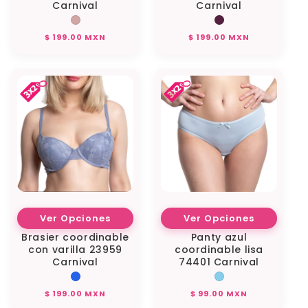
Carnival
Carnival
Precio
Precio
$ 199.00 MXN
$ 199.00 MXN
habitual
habitual
Ver Opciones
Ver Opciones
Brasier coordinable
Panty azul
con varilla 23959
coordinable lisa
Carnival
74401 Carnival
Precio
Precio
$ 199.00 MXN
$ 99.00 MXN