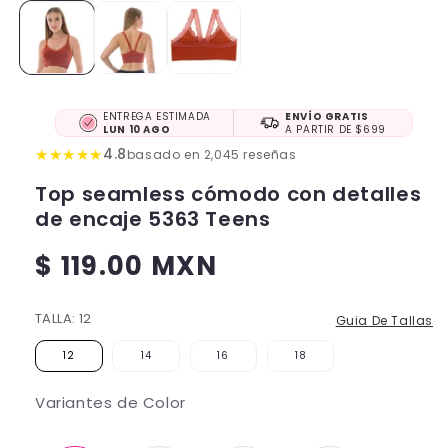
ENTREGA ESTIMADA
ENVÍO GRATIS
LUN 10 AGO
A PARTIR DE $699
★
★
★
★
★
4.8
basado en 2,045 reseñas
Top seamless cómodo con detalles
de encaje 5363 Teens
$ 119.00 MXN
Precio
habitual
TALLA:
12
Guia De Tallas
12
14
16
18
Variantes de Color