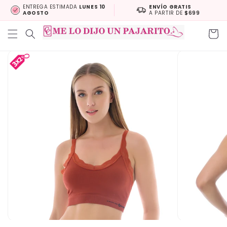
Ir
ENTREGA ESTIMADA
LUNES 10
ENVÍO GRATIS
directamente
AGOSTO
A PARTIR DE
$699
al contenido
Carrit
Ir
directamente
a la
información
del producto