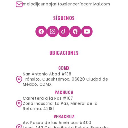
melodijounpajarito@lenceríacarnival.com
SÍGUENOS
UBICACIONES
CDMX
San Antonio Abad #138
Tránsito, Cuauhtémoc, 06820 Ciudad de
México, CDMX
PACHUCA
Carretera a la Paz #107
Zona Industrial La Paz, Mineral de la
Reforma, 42181
VERACRUZ
Av. Paseo de las Américas #400
Local A42 Col. Heriberto Kehoe, Boca del