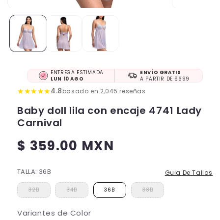
ENTREGA ESTIMADA
ENVÍO GRATIS
LUN 10 AGO
A PARTIR DE $699
★
★
★
★
★
4.8
basado en 2,045 reseñas
Baby doll lila con encaje 4741 Lady
Carnival
$ 359.00 MXN
Precio
habitual
TALLA:
36B
Guia De Tallas
32B
34B
36B
38B
Variantes de Color