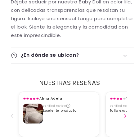
Déjate seducir por nuestro Baby Doll en color lila,
con delicadas transparencias que resaltan tu
figura. Incluye una sensual tanga para completar
el look. Siente la elegancia y la comodidad con
este imprescindible.
¿En dónde se ubican?
NUESTRAS RESEÑAS
★
★
★
★
★
★
★
★
★
★
Alma Adela
Viane
Verified review
Verified review
Excelente producto
Talla exacta, b