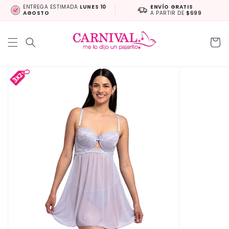
Ir
ENTREGA ESTIMADA
LUNES 10
ENVÍO GRATIS
directamente
AGOSTO
A PARTIR DE
$699
al contenido
Carrit
Ir
directamente
a la
información
del producto