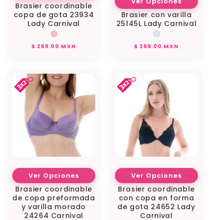
Ver Opciones
Brasier coordinable
copa de gota 23934
Brasier con varilla
Lady Carnival
25145L Lady Carnival
Precio
Precio
$ 269.00 MXN
$ 269.00 MXN
habitual
habitual
Ver Opciones
Ver Opciones
Brasier coordinable
Brasier coordinable
de copa preformada
con copa en forma
y varilla morado
de gota 24652 Lady
24264 Carnival
Carnival