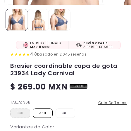
ENTREGA ESTIMADA
ENVÍO GRATIS
MAR 11 AGO
A PARTIR DE $699
★
★
★
★
★
4.8
basado en 2,045 reseñas
Brasier coordinable copa de gota
23934 Lady Carnival
$ 269.00 MXN
35% OFF
Precio
habitual
TALLA:
36B
Guia De Tallas
34B
36B
38B
Variantes de Color