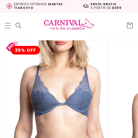
Ir
ENTREGA ESTIMADA
MARTES
ENVÍO GRATIS
directamente
11 AGOSTO
A PARTIR DE
$699
al contenido
Carrit
Ir
directamente
a la
35% OFF
información
del producto