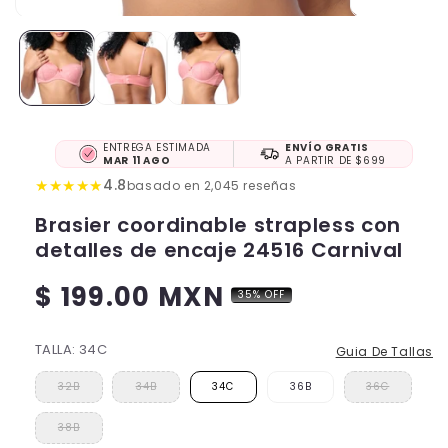
ENTREGA ESTIMADA
ENVÍO GRATIS
MAR 11 AGO
A PARTIR DE $699
★
★
★
★
★
4.8
basado en 2,045 reseñas
Brasier coordinable strapless con
detalles de encaje 24516 Carnival
$ 199.00 MXN
35% OFF
Precio
habitual
TALLA:
34C
Guia De Tallas
32B
34B
34C
36B
36C
38B