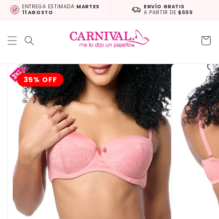
Ir
ENTREGA ESTIMADA
MARTES
ENVÍO GRATIS
directamente
11 AGOSTO
A PARTIR DE
$699
al contenido
Carrit
Ir
directamente
a la
35% OFF
información
del producto