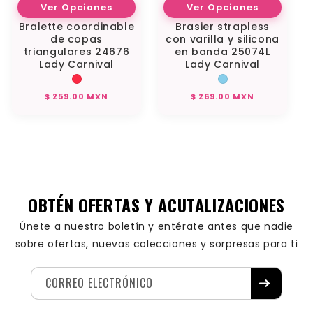
Ver Opciones
Ver Opciones
Bralette coordinable
Brasier strapless
de copas
con varilla y silicona
triangulares 24676
en banda 25074L
Lady Carnival
Lady Carnival
Precio
Precio
$ 259.00 MXN
$ 269.00 MXN
habitual
habitual
OBTÉN OFERTAS Y ACUTALIZACIONES
Únete a nuestro boletín y entérate antes que nadie
sobre ofertas, nuevas colecciones y sorpresas para ti
CORREO ELECTRÓNICO