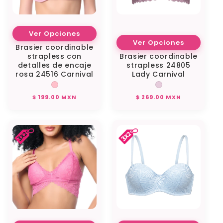
Ver Opciones
Ver Opciones
Brasier coordinable
strapless con
Brasier coordinable
detalles de encaje
strapless 24805
rosa 24516 Carnival
Lady Carnival
Precio
Precio
$ 199.00 MXN
$ 269.00 MXN
habitual
habitual