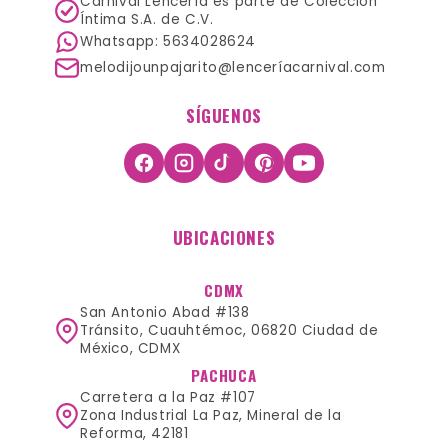
Carnival Lencería es parte de Colección
Íntima S.A. de C.V.
Whatsapp: 5634028624
melodijounpajarito@lenceríacarnival.com
SÍGUENOS
UBICACIONES
CDMX
San Antonio Abad #138
Tránsito, Cuauhtémoc, 06820 Ciudad de
México, CDMX
PACHUCA
Carretera a la Paz #107
Zona Industrial La Paz, Mineral de la
Reforma, 42181