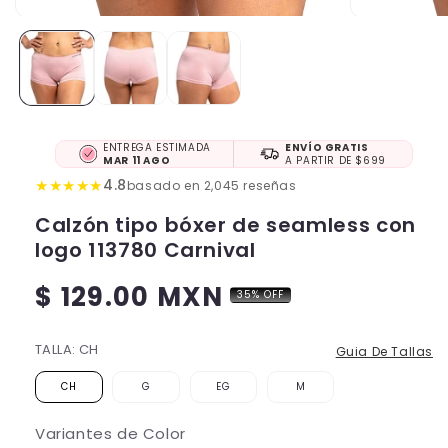
ENTREGA ESTIMADA
ENVÍO GRATIS
MAR 11 AGO
A PARTIR DE $699
★
★
★
★
★
4.8
basado en 2,045 reseñas
Calzón tipo bóxer de seamless con
logo 113780 Carnival
$ 129.00 MXN
35% OFF
Precio
habitual
TALLA:
CH
Guia De Tallas
CH
G
EG
M
Variantes de Color