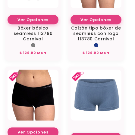
Ver Opciones
Ver Opciones
Bóxer básico
Calzón tipo bóxer de
seamless 113780
seamless con logo
Carnival
113780 Carnival
Precio
Precio
$ 129.00 MXN
$ 129.00 MXN
habitual
habitual
Ver Opciones