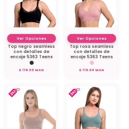
Ver Opciones
Ver Opciones
Top negro seamless
Top rosa seamless
con detalles de
con detalles de
encaje 5363 Teens
encaje 5363 Teens
Precio
Precio
$ 119.00 MXN
$ 119.00 MXN
habitual
habitual