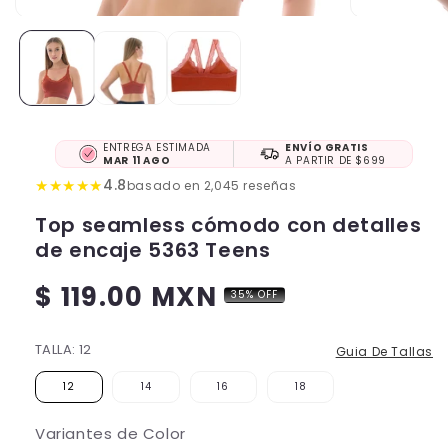
ENTREGA ESTIMADA
ENVÍO GRATIS
MAR 11 AGO
A PARTIR DE $699
★
★
★
★
★
4.8
basado en 2,045 reseñas
Top seamless cómodo con detalles
de encaje 5363 Teens
$ 119.00 MXN
35% OFF
Precio
habitual
TALLA:
12
Guia De Tallas
12
14
16
18
Variantes de Color