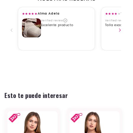
★
★
★
★
★
★
★
★
★
★
Alma Adela
Viane
Verified review
Verified review
Excelente producto
Talla exacta, b
Esto te puede interesar