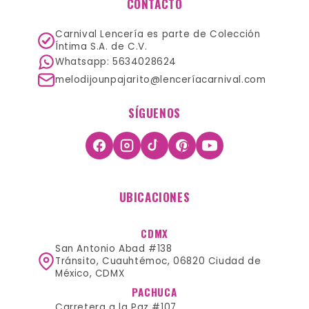
CONTACTO
Carnival Lencería es parte de Colección
Íntima S.A. de C.V.
Whatsapp: 5634028624
melodijounpajarito@lenceríacarnival.com
SÍGUENOS
UBICACIONES
CDMX
San Antonio Abad #138
Tránsito, Cuauhtémoc, 06820 Ciudad de
México, CDMX
PACHUCA
Carretera a la Paz #107