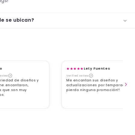
ngs!
de se ubican?
do
★
★
★
★
★
Lety Fuentes
review
Verified review
riedad de diseños y
Me encantan sus diseños y
 me encantaron,
actualizaciones por temparada, n
 que son muy
pierdo ninguna promoción!!
s.