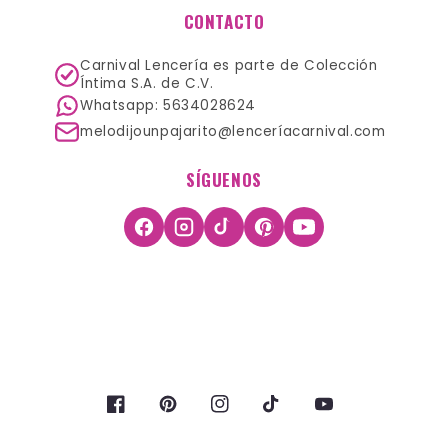
CONTACTO
Carnival Lencería es parte de Colección
Íntima S.A. de C.V.
Whatsapp: 5634028624
melodijounpajarito@lenceríacarnival.com
SÍGUENOS
Facebook
Pinterest
Instagram
TikTok
YouTube