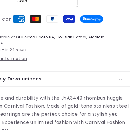
Gold
o con
lable at
Guillermo Prieto 64, Col. San Rafael, Alcaldia
oc
dy in 24 hours
 information
a y Devoluciones
le and durability with the JYA3449 rhombus huggie
m Carnival Fashion. Made of gold-tone stainless steel,
arrings are the perfect choice for a stylish yet
. Experience unlimited fashion with Carnival Fashion