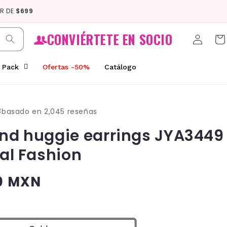
IR DE
$699
Log
CONVIÉRTETE EN SOCIO
Car
in
Pack
Ofertas -50%
Catálogo
8
basado en 2,045 reseñas
d huggie earrings JYA3449
al Fashion
00 MXN