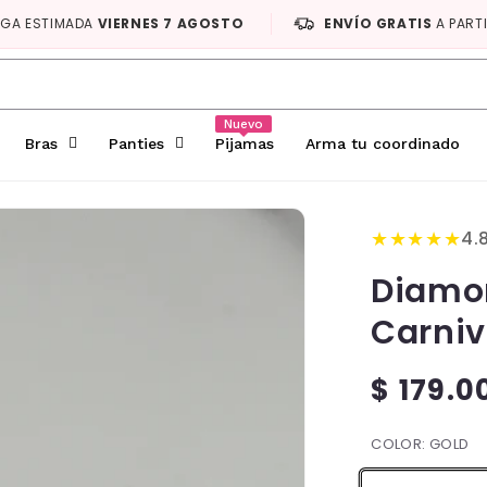
EGA ESTIMADA
VIERNES 7 AGOSTO
ENVÍO GRATIS
A PART
Nuevo
Bras
Panties
Pijamas
Arma tu coordinado
★
★
★
★
★
4.
Diamon
Carniv
$ 179.
Regular
price
COLOR:
GOLD