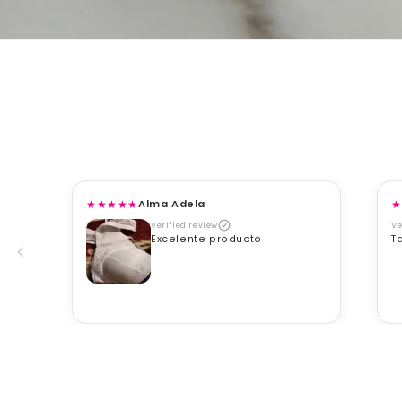
en
ia
al
★
★
★
★
★
Alma Adela
★
Verified review
Ve
Excelente producto
T