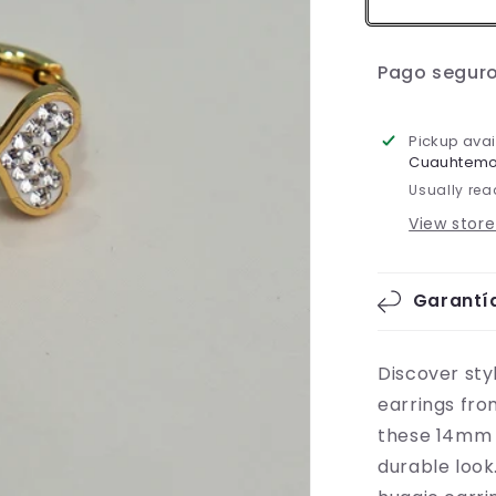
Pago segur
Pickup avai
Cuauhtem
Usually rea
View store
Garantí
Discover sty
earrings fro
these 14mm e
durable look