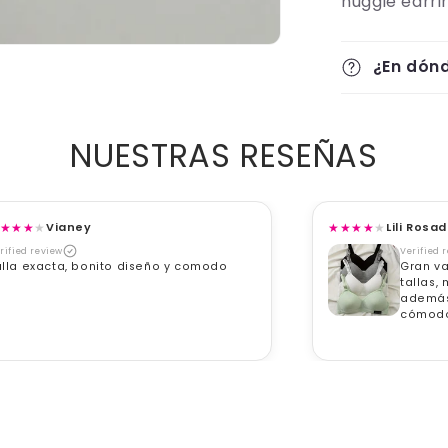
huggie earri
¿En dón
NUESTRAS RESEÑAS
★
★
★
★
Vianey
★
★
★
★
★
Lili Rosa
rified review
Verified 
alla exacta, bonito diseño y comodo
Gran va
tallas,
además
cómodo