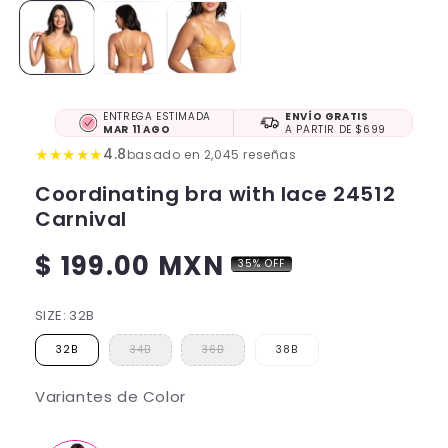
ENTREGA ESTIMADA
ENVÍO GRATIS
MAR 11 AGO
A PARTIR DE $699
★
★
★
★
★
4.8
basado en 2,045 reseñas
Coordinating bra with lace 24512
Carnival
$ 199.00 MXN
35% OFF
Regular
price
SIZE:
32B
32B
34B
36B
38B
Variantes de Color