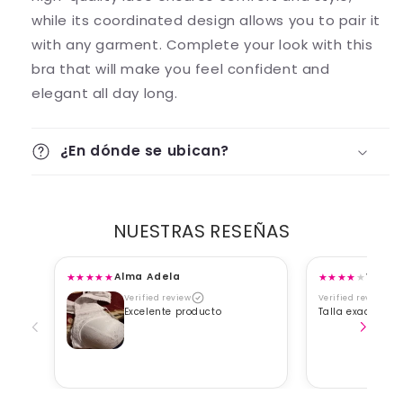
while its coordinated design allows you to pair it
with any garment. Complete your look with this
bra that will make you feel confident and
elegant all day long.
¿En dónde se ubican?
NUESTRAS RESEÑAS
★
★
★
★
★
★
★
★
★
★
Alma Adela
Viane
Verified review
Verified review
Excelente producto
Talla exacta, b