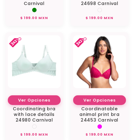
Carnival
24698 Carnival
Regular
Regular
$ 199.00 MXN
$ 199.00 MXN
price
price
Ver Opciones
Ver Opciones
Coordinating bra
Coordinatable
with lace details
animal print bra
24980 Carnival
24453 Carnival
Regular
Regular
$ 199.00 MXN
$ 199.00 MXN