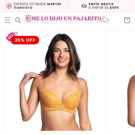
Skip to
ENTREGA ESTIMADA
MARTES
ENVÍO GRATIS
11 AGOSTO
A PARTIR DE
$699
content
Cart
Skip to
product
35% OFF
information