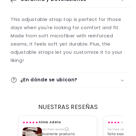
This adjustable strap top is perfect for those
days when you're looking for comfort and fit.
Made from soft microfiber with reinforced
seams, it feels soft yet durable. Plus, the
adjustable straps let you customize it to your
liking!
¿En dónde se ubican?
NUESTRAS RESEÑAS
★
★
★
★
★
★
★
★
★
★
Alma Adela
Viane
Verified review
Verified review
Excelente producto
Talla exacta, b