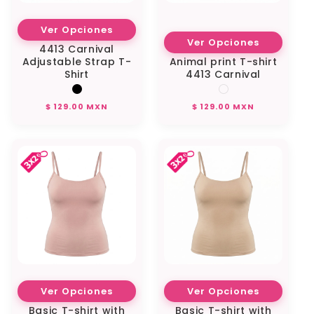
Ver Opciones
Ver Opciones
4413 Carnival
Adjustable Strap T-
Animal print T-shirt
Shirt
4413 Carnival
Regular
Regular
$ 129.00 MXN
$ 129.00 MXN
price
price
Ver Opciones
Ver Opciones
Basic T-shirt with
Basic T-shirt with