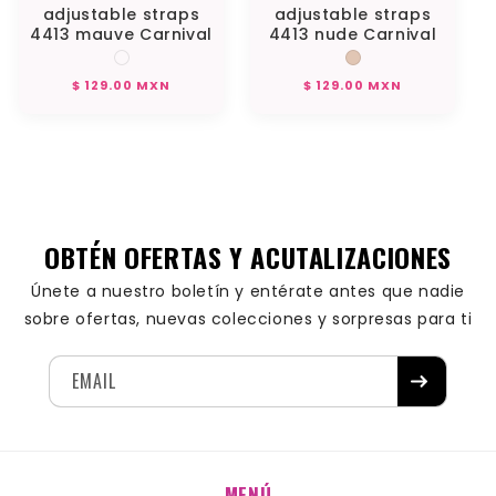
adjustable straps
adjustable straps
4413 mauve Carnival
4413 nude Carnival
Regular
Regular
$ 129.00 MXN
$ 129.00 MXN
price
price
OBTÉN OFERTAS Y ACUTALIZACIONES
Únete a nuestro boletín y entérate antes que nadie
sobre ofertas, nuevas colecciones y sorpresas para ti
EMAIL
MENÚ