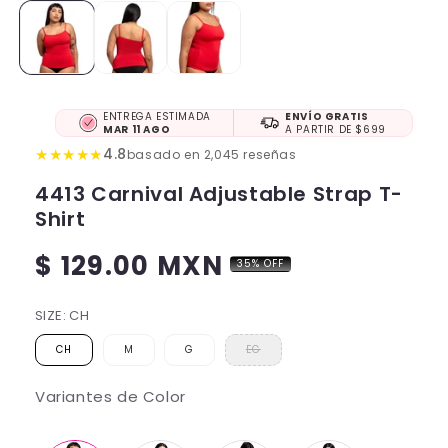
ENTREGA ESTIMADA
ENVÍO GRATIS
MAR 11 AGO
A PARTIR DE $699
★
★
★
★
★
4.8
basado en 2,045 reseñas
4413 Carnival Adjustable Strap T-
Shirt
$ 129.00 MXN
35% OFF
Regular
price
SIZE:
CH
CH
M
G
EG
Variantes de Color