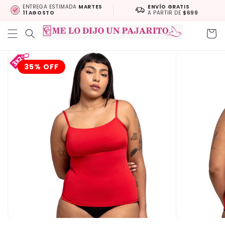
Skip to
ENTREGA ESTIMADA
MARTES
ENVÍO GRATIS
11 AGOSTO
A PARTIR DE
$699
content
Cart
Skip to
product
35% OFF
information