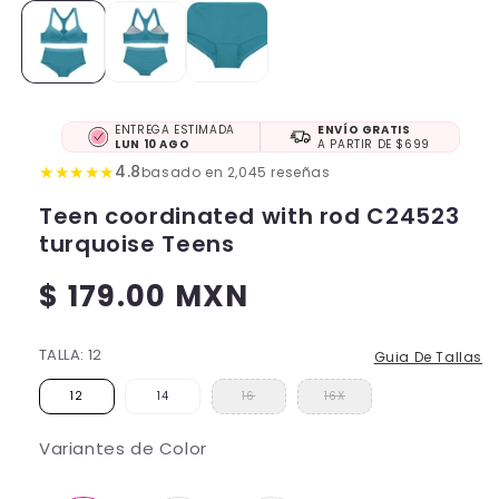
ENTREGA ESTIMADA
ENVÍO GRATIS
LUN 10 AGO
A PARTIR DE $699
★
★
★
★
★
4.8
basado en 2,045 reseñas
Teen coordinated with rod C24523
turquoise Teens
$ 179.00 MXN
Regular
price
TALLA:
12
Guia De Tallas
12
14
16
16X
Variantes de Color