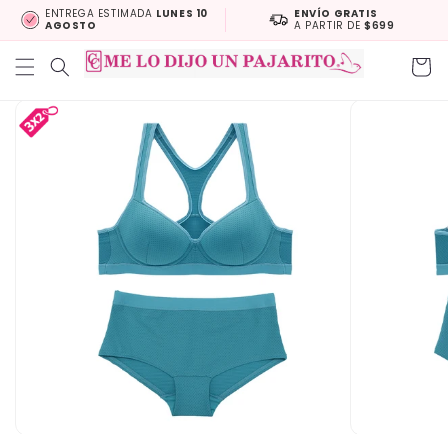
Skip to
ENTREGA ESTIMADA
LUNES 10
ENVÍO GRATIS
AGOSTO
A PARTIR DE
$699
content
Cart
Skip to
product
information