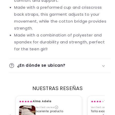
comfort and support.
Made with a preformed cup and crisscross
back straps, this garment adjusts to your
movement, while the cotton bridge provides
strength.
Made with a combination of polyester and
spandex for durability and strength, perfect
for the teen girl!
¿En dónde se ubican?
NUESTRAS RESEÑAS
★
★
★
★
★
★
★
★
★
★
Alma Adela
Viane
Verified review
Verified review
Excelente producto
Talla exacta, b