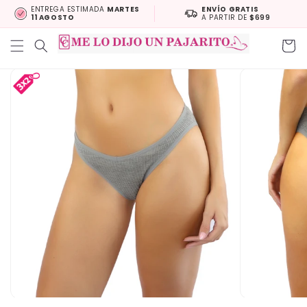
Skip to
ENTREGA ESTIMADA
MARTES
ENVÍO GRATIS
11 AGOSTO
A PARTIR DE
$699
content
Cart
Skip to
product
information