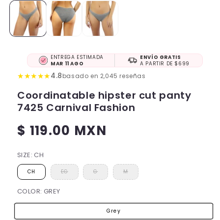
ENTREGA ESTIMADA
ENVÍO GRATIS
MAR 11 AGO
A PARTIR DE $699
★
★
★
★
★
4.8
basado en 2,045 reseñas
Coordinatable hipster cut panty
7425 Carnival Fashion
$ 119.00 MXN
Regular
price
SIZE:
CH
CH
EG
G
M
COLOR:
GREY
Grey