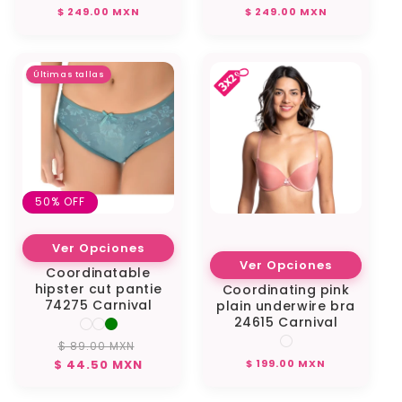
Regular
Regular
$ 249.00 MXN
$ 249.00 MXN
price
price
Últimas tallas
50% OFF
Ver Opciones
Ver Opciones
Coordinatable
hipster cut pantie
Coordinating pink
74275 Carnival
plain underwire bra
24615 Carnival
$ 89.00 MXN
Regular
Sale
Regular
$ 44.50 MXN
$ 199.00 MXN
price
price
price