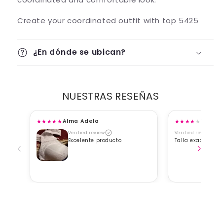
Create your coordinated outfit with top 5425
¿En dónde se ubican?
NUESTRAS RESEÑAS
★
★
★
★
★
★
★
★
★
★
Alma Adela
Viane
Verified review
Verified review
Excelente producto
Talla exacta, b